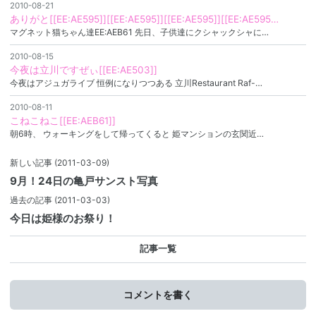
2010-08-21
ありがと[[EE:AE595]][[EE:AE595]][[EE:AE595]][[EE:AE595…
マグネット猫ちゃん達EE:AEB61 先日、子供達にクシャックシャに…
2010-08-15
今夜は立川ですぜぃ[[EE:AE503]]
今夜はアジュガライブ 恒例になりつつある 立川Restaurant Raf-…
2010-08-11
こねこねこ[[EE:AEB61]]
朝6時、 ウォーキングをして帰ってくると 姫マンションの玄関近…
新しい記事
(2011-03-09)
9月！24日の亀戸サンスト写真
過去の記事
(2011-03-03)
今日は姫様のお祭り！
記事一覧
コメントを書く