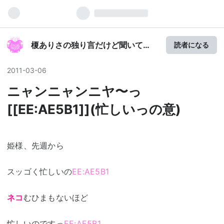
榎ありさの独り言だけど聞いて
読者になる
Part3
2011
-
03
-
06
ニャンニャンニヤ〜っ
[[EE:AE5B1]](忙しいっの意)
姫様、先週から
スッゴく忙しいの
EE:AE5B1
ネコ
むひまもないほど
忙しいのですっ
EE:AE5B1